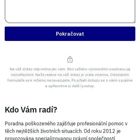
Pokračovat
Na váš dotaz odpovíme jen vám. Bez vašeho výslovného souhlasu jej
nezveřejníme. Naše reakce na váš dotaz je zcela zdarma. Odesláním
formuláře se k ničemu nezavazujete. Po přijetí dotazu se s vámi spojíme
a upřesníme si další postup.
Kdo Vám radí?
Poradna poškozeného zajišťuje profesionální pomoc v
těch nejtěžších životních situacích. Od roku 2012 je
provozována specializovanou právní společností