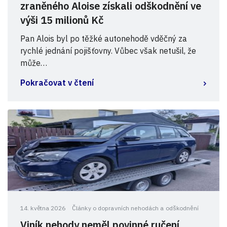
zraněného Aloise získali odškodnění ve
výši 15 milionů Kč
Pan Alois byl po těžké autonehodě vděčný za
rychlé jednání pojišťovny. Vůbec však netušil, že
může…
Pokračovat v čtení
14. května 2026
Články o dopravních nehodách a odškodnění
Viník nehody neměl povinné ručení.