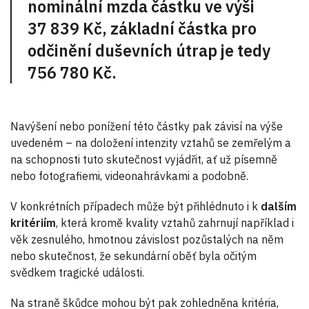
nominální mzda částku ve výši
37 839 Kč, základní částka pro
odčinění duševních útrap je tedy
756 780 Kč.
Navýšení nebo ponížení této částky pak závisí na výše
uvedeném – na doložení intenzity vztahů se zemřelým a
na schopnosti tuto skutečnost vyjádřit, ať už písemně
nebo fotografiemi, videonahrávkami a podobně.
V konkrétních případech může být přihlédnuto i k
dalším
kritériím
, která kromě kvality vztahů zahrnují například i
věk zesnulého, hmotnou závislost pozůstalých na něm
nebo skutečnost, že sekundární oběť byla očitým
svědkem tragické události.
Na straně škůdce mohou být pak zohledněna kritéria,