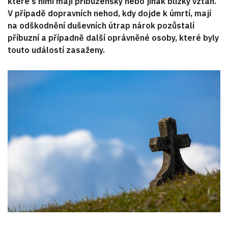
které s nimi mají příbuzenský nebo jinak blízký vztah.
V případě dopravních nehod, kdy dojde k úmrtí, mají
na odškodnění duševních útrap nárok pozůstalí
příbuzní a případně další oprávněné osoby, které byly
touto událostí zasaženy.