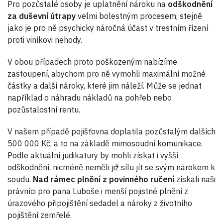
Pro pozůstalé osoby je uplatnění nároku na
odškodnění
za duševní útrapy
velmi bolestným procesem, stejně
jako je pro ně psychicky náročná účast v trestním řízení
proti viníkovi nehody.
V obou případech proto poškozeným nabízíme
zastoupení, abychom pro ně vymohli maximální možné
částky a další nároky, které jim náleží. Může se jednat
například o náhradu nákladů na pohřeb nebo
pozůstalostní rentu.
V našem případě pojišťovna doplatila pozůstalým dalších
500 000 Kč, a to na základě mimosoudní komunikace.
Podle aktuální judikatury by mohli získat i vyšší
odškodnění, nicméně neměli již sílu jít se svým nárokem k
soudu.
Nad rámec plnění z povinného ručení
získali naši
právníci pro pana Luboše i menší pojistné plnění z
úrazového připojištění sedadel a nároky z životního
pojištění zemřelé.