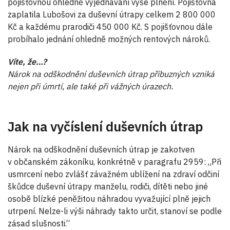
pojišťovnou ohledně vyjednávání výše plnění. Pojišťovna
zaplatila Lubošovi za duševní útrapy celkem 2 800 000
Kč a každému prarodiči 450 000 Kč. S pojišťovnou dále
probíhalo jednání ohledně možných rentových nároků.
Víte, že…?
Nárok na odškodnění duševních útrap příbuzných vzniká
nejen při úmrtí, ale také při vážných úrazech.
Jak na vyčíslení duševních útrap
Nárok na odškodnění duševních útrap je zakotven
v občanském zákoníku, konkrétně v paragrafu 2959: „Při
usmrcení nebo zvlášť závažném ublížení na zdraví odčiní
škůdce duševní útrapy manželu, rodiči, dítěti nebo jiné
osobě blízké peněžitou náhradou vyvažující plně jejich
utrpení. Nelze-li výši náhrady takto určit, stanoví se podle
zásad slušnosti.“