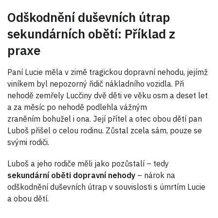
Odškodnění duševních útrap
sekundárních obětí: Příklad z
praxe
Paní Lucie měla v zimě tragickou dopravní nehodu, jejímž
viníkem byl nepozorný řidič nákladního vozidla. Při
nehodě zemřely Lucčiny dvě děti ve věku osm a deset let
a za měsíc po nehodě podlehla vážným
zraněním bohužel i ona. Její přítel a otec obou dětí pan
Luboš přišel o celou rodinu. Zůstal zcela sám, pouze se
svými rodiči.
Luboš a jeho rodiče měli jako pozůstalí – tedy
sekundární oběti dopravní nehody
– nárok na
odškodnění duševních útrap v souvislosti s úmrtím Lucie
a obou dětí.