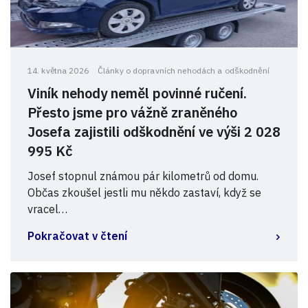
14. května 2026
Články o dopravních nehodách a odškodnění
Viník nehody neměl povinné ručení.
Přesto jsme pro vážně zraněného
Josefa zajistili odškodnění ve výši 2 028
995 Kč
Josef stopnul známou pár kilometrů od domu.
Občas zkoušel jestli mu někdo zastaví, když se
vracel…
Pokračovat v čtení