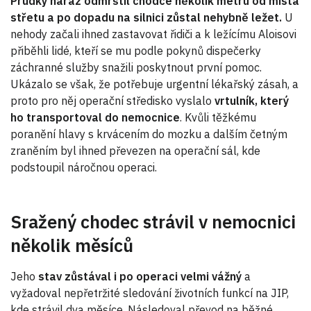
Prudký náraz odmrštil chodce několik metrů od místa
střetu a po dopadu na silnici zůstal nehybně ležet.
U
nehody začali ihned zastavovat řidiči a k ležícímu Aloisovi
přiběhli lidé, kteří se mu podle pokynů dispečerky
záchranné služby snažili poskytnout první pomoc.
Ukázalo se však, že potřebuje urgentní lékařský zásah, a
proto pro něj operační středisko vyslalo
vrtulník, který
ho transportoval do nemocnice
. Kvůli těžkému
poranění hlavy s krvácením do mozku a dalším četným
zraněním byl ihned převezen na operační sál, kde
podstoupil náročnou operaci.
Sražený chodec strávil v nemocnici
několik měsíců
Jeho
stav zůstával i po operaci velmi vážný
a
vyžadoval nepřetržité sledování životních funkcí na JIP,
kde strávil dva měsíce. Následoval převod na běžné