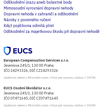
Odškodnění úrazu aneb bolestné body
Mimosoudní vyrovnání dopravní nehody
Dopravní nehoda v zahraničí a odškodnění
Nároky z povinného ručení
Když pojišťovna odmítá plnit
Odškodnění za majetkovou škodu při dopravní nehodě
European Compensation Services s.r.o.
Jeseniova 245/1, 130 00 Praha
IČO 24293326, DIČ CZ24293326
Společnost vedená u Městského soudu v Praze pod spisovou značkou C 193744
EUCS Osobní likvidátor s.r.o.
Jeseniova 245/1, 130 00 Praha
IČO 07471645, DIČ CZ07471645
Společnost vedená u Městského soudu v Praze pod spisovou značkou C 301580