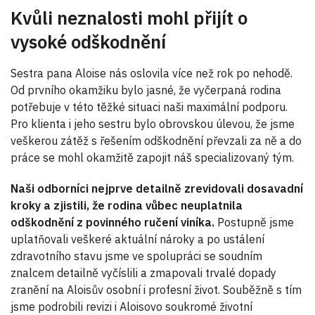
Kvůli neznalosti mohl přijít o
vysoké odškodnění
Sestra pana Aloise nás oslovila více než rok po nehodě.
Od prvního okamžiku bylo jasné, že vyčerpaná rodina
potřebuje v této těžké situaci naši maximální podporu.
Pro klienta i jeho sestru bylo obrovskou úlevou, že jsme
veškerou zátěž s řešením odškodnění převzali za ně a do
práce se mohl okamžitě zapojit náš specializovaný tým.
Naši odborníci nejprve detailně zrevidovali dosavadní
kroky a zjistili, že rodina vůbec neuplatnila
odškodnění z povinného ručení viníka.
Postupně jsme
uplatňovali veškeré aktuální nároky a po ustálení
zdravotního stavu jsme ve spolupráci se soudním
znalcem detailně vyčíslili a zmapovali trvalé dopady
zranění na Aloisův osobní i profesní život. Souběžně s tím
jsme podrobili revizi i Aloisovo soukromé životní