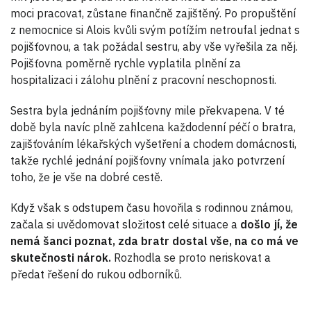
moci pracovat, zůstane finančně zajištěný. Po propuštění
z nemocnice si Alois kvůli svým potížím netroufal jednat s
pojišťovnou, a tak požádal sestru, aby vše vyřešila za něj.
Pojišťovna poměrně rychle vyplatila plnění za
hospitalizaci i zálohu plnění z pracovní neschopnosti.
Sestra byla jednáním pojišťovny mile překvapena. V té
době byla navíc plně zahlcena každodenní péčí o bratra,
zajišťováním lékařských vyšetření a chodem domácnosti,
takže rychlé jednání pojišťovny vnímala jako potvrzení
toho, že je vše na dobré cestě.
Když však s odstupem času hovořila s rodinnou známou,
začala si uvědomovat složitost celé situace a
došlo jí, že
nemá šanci poznat, zda bratr dostal vše, na co má ve
skutečnosti nárok.
Rozhodla se proto neriskovat a
předat řešení do rukou odborníků.