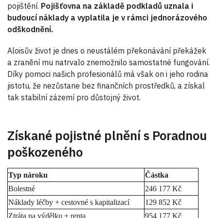
pojištění.
Pojišťovna na základě podkladů uznala i
budoucí náklady a vyplatila je v rámci jednorázového
odškodnění.
Aloisův život je dnes o neustálém překonávání překážek
a zranění mu natrvalo znemožnilo samostatné fungování.
Díky pomoci našich profesionálů má však on i jeho rodina
jistotu, že nezůstane bez finančních prostředků, a získal
tak stabilní zázemí pro důstojný život.
Získané pojistné plnění s Poradnou
poškozeného
Typ nároku
Částka
Bolestné
246 177 Kč
Náklady léčby + cestovné s kapitalizací
129 852 Kč
Ztráta na výdělku + renta
954 177 Kč