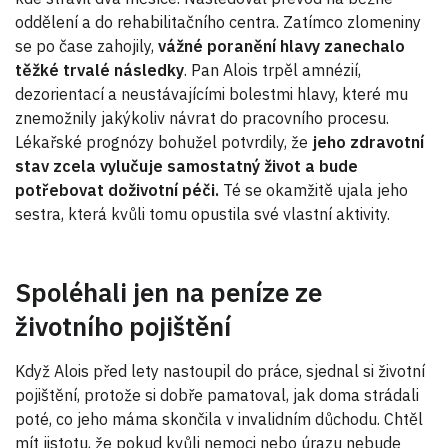
oddělení a do rehabilitačního centra. Zatímco zlomeniny
se po čase zahojily,
vážné poranění hlavy zanechalo
těžké trvalé následky
. Pan Alois trpěl amnézií,
dezorientací a neustávajícími bolestmi hlavy, které mu
znemožnily jakýkoliv návrat do pracovního procesu.
Lékařské prognózy bohužel potvrdily, že
jeho zdravotní
stav zcela vylučuje samostatný život a bude
potřebovat doživotní péči.
Té se okamžitě ujala jeho
sestra, která kvůli tomu opustila své vlastní aktivity.
Spoléhali jen na peníze ze
životního pojištění
Když Alois před lety nastoupil do práce, sjednal si životní
pojištění, protože si dobře pamatoval, jak doma strádali
poté, co jeho máma skončila v invalidním důchodu. Chtěl
mít jistotu, že pokud kvůli nemoci nebo úrazu nebude