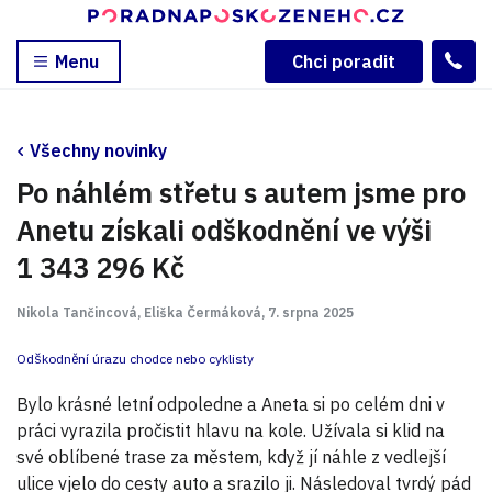
Menu
Chci poradit
Všechny novinky
Po náhlém střetu s autem jsme pro
Anetu získali odškodnění ve výši
1 343 296 Kč
Nikola Tančincová, Eliška Čermáková, 7. srpna 2025
Odškodnění úrazu chodce nebo cyklisty
Bylo krásné letní odpoledne a Aneta si po celém dni v
práci vyrazila pročistit hlavu na kole. Užívala si klid na
své oblíbené trase za městem, když jí náhle z vedlejší
ulice vjelo do cesty auto a srazilo ji. Následoval tvrdý pád