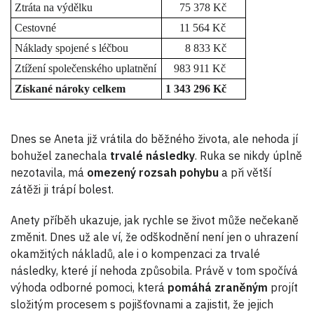
Ztráta na výdělku
75 378 Kč
Cestovné
11 564 Kč
Náklady spojené s léčbou
8 833 Kč
Ztížení společenského uplatnění
983 911 Kč
Získané nároky celkem
1 343 296 Kč
Dnes se Aneta již vrátila do běžného života, ale nehoda jí
bohužel zanechala
trvalé následky
. Ruka se nikdy úplně
nezotavila, má
omezený rozsah pohybu
a při větší
zátěži ji trápí bolest.
Anety příběh ukazuje, jak rychle se život může nečekaně
změnit. Dnes už ale ví, že odškodnění není jen o uhrazení
okamžitých nákladů, ale i o kompenzaci za trvalé
následky, které jí nehoda způsobila. Právě v tom spočívá
výhoda odborné pomoci, která
pomáhá zraněným
projít
složitým procesem s pojišťovnami a zajistit, že jejich