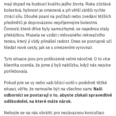
mají dopad na budoucí kvalitu jejího života. Ruka zůstává
bolestivá, hybnost je omezená a při větší zátěži rychle
ztrácí sílu. Dlouhé psaní na počítači nebo zvedání těžších
předmětů je doprovázeno nepříjemnými bolestmi.
Činnosti, které dříve byly samozřejmé, se najednou staly
překážkou. Musela se vzdát i milovaného rekreačního
tenisu, který jí vždy přinášel radost. Dnes se postupně učí
hledat nové cesty, jak se s omezeními vyrovnat.
Tyto situace jsou pro poškozené velmi náročné. O to více
klientka ocenila, že jsme jí byli nablízku, když nás nejvíce
potřebovala.
Pokud jste se vy nebo vaši blízcí ocitli v podobně těžké
situaci, věřte, že nemusíte být na všechno sami.
Naši
odborníci se postarají o to, abyste získali spravedlivé
odškodnění, na které máte nárok.
Nebojte se na nás obrátit, pro nezávaznou konzultaci