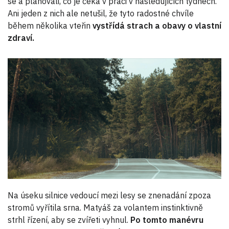
se a plánovali, co je čeká v práci v následujících týdnech.
Ani jeden z nich ale netušil, že tyto radostné chvíle
během několika vteřin
vystřídá strach a obavy o vlastní
zdraví.
Na úseku silnice vedoucí mezi lesy se znenadání zpoza
stromů vyřítila srna. Matyáš za volantem instinktivně
strhl řízení, aby se zvířeti vyhnul.
Po tomto manévru