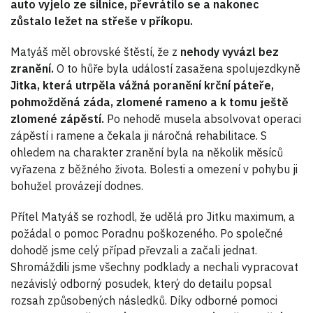
auto vyjelo ze silnice, převrátilo se a nakonec
zůstalo ležet na střeše v příkopu.
Matyáš měl obrovské štěstí, že z
nehody vyvázl bez
zranění.
O to hůře byla událostí zasažena spolujezdkyně
Jitka, která utrpěla vážná poranění krční páteře,
pohmožděná záda, zlomené rameno a k tomu ještě
zlomené zápěstí.
Po nehodě musela absolvovat operaci
zápěstí i ramene a čekala ji náročná rehabilitace. S
ohledem na charakter zranění byla na několik měsíců
vyřazena z běžného života. Bolesti a omezení v pohybu ji
bohužel provázejí dodnes.
Přítel Matyáš se rozhodl, že udělá pro Jitku maximum, a
požádal o pomoc Poradnu poškozeného. Po společné
dohodě jsme celý případ převzali a začali jednat.
Shromáždili jsme všechny podklady a nechali vypracovat
nezávislý odborný posudek, který do detailu popsal
rozsah způsobených následků. Díky odborné pomoci