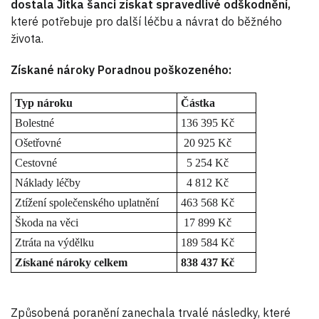
dostala Jitka šanci získat spravedlivé odškodnění,
které potřebuje pro další léčbu a návrat do běžného
života.
Získané nároky Poradnou poškozeného:
Typ nároku
Částka
Bolestné
136 395 Kč
Ošetřovné
20 925 Kč
Cestovné
5 254 Kč
Náklady léčby
4 812 Kč
Ztížení společenského uplatnění
463 568 Kč
Škoda na věci
17 899 Kč
Ztráta na výdělku
189 584 Kč
Získané nároky celkem
838 437 Kč
Způsobená poranění zanechala trvalé následky, které