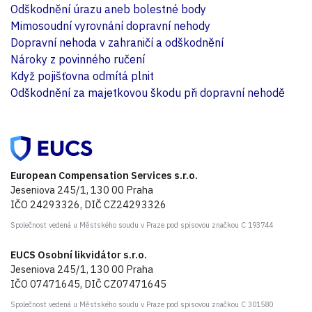
Odškodnění úrazu aneb bolestné body
Mimosoudní vyrovnání dopravní nehody
Dopravní nehoda v zahraničí a odškodnění
Nároky z povinného ručení
Když pojišťovna odmítá plnit
Odškodnění za majetkovou škodu při dopravní nehodě
European Compensation Services s.r.o.
Jeseniova 245/1, 130 00 Praha
IČO 24293326, DIČ CZ24293326
Společnost vedená u Městského soudu v Praze pod spisovou značkou C 193744
EUCS Osobní likvidátor s.r.o.
Jeseniova 245/1, 130 00 Praha
IČO 07471645, DIČ CZ07471645
Společnost vedená u Městského soudu v Praze pod spisovou značkou C 301580