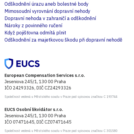
Odškodnění úrazu aneb bolestné body
Mimosoudní vyrovnání dopravní nehody
Dopravní nehoda v zahraničí a odškodnění
Nároky z povinného ručení
Když pojišťovna odmítá plnit
Odškodnění za majetkovou škodu při dopravní nehodě
European Compensation Services s.r.o.
Jeseniova 245/1, 130 00 Praha
IČO 24293326, DIČ CZ24293326
Společnost vedená u Městského soudu v Praze pod spisovou značkou C 193744
EUCS Osobní likvidátor s.r.o.
Jeseniova 245/1, 130 00 Praha
IČO 07471645, DIČ CZ07471645
Společnost vedená u Městského soudu v Praze pod spisovou značkou C 301580