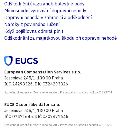
Odškodnění úrazu aneb bolestné body
Mimosoudní vyrovnání dopravní nehody
Dopravní nehoda v zahraničí a odškodnění
Nároky z povinného ručení
Když pojišťovna odmítá plnit
Odškodnění za majetkovou škodu při dopravní nehodě
European Compensation Services s.r.o.
Jeseniova 245/1, 130 00 Praha
IČO 24293326, DIČ CZ24293326
Společnost vedená u Městského soudu v Praze pod spisovou značkou C 193744
EUCS Osobní likvidátor s.r.o.
Jeseniova 245/1, 130 00 Praha
IČO 07471645, DIČ CZ07471645
Společnost vedená u Městského soudu v Praze pod spisovou značkou C 301580