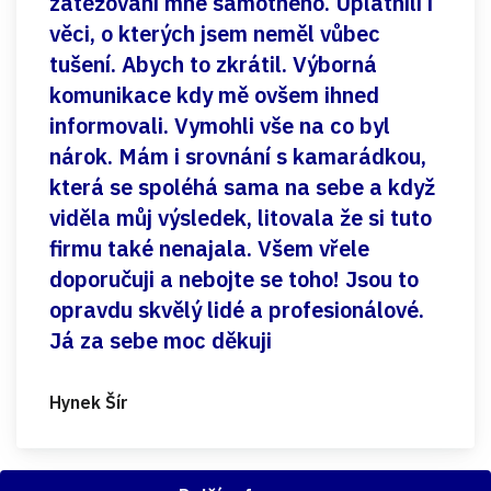
zatěžování mne samotného. Uplatnili i
věci, o kterých jsem neměl vůbec
tušení. Abych to zkrátil. Výborná
komunikace kdy mě ovšem ihned
informovali. Vymohli vše na co byl
nárok. Mám i srovnání s kamarádkou,
která se spoléhá sama na sebe a když
viděla můj výsledek, litovala že si tuto
firmu také nenajala. Všem vřele
doporučuji a nebojte se toho! Jsou to
opravdu skvělý lidé a profesionálové.
Já za sebe moc děkuji
Hynek Šír