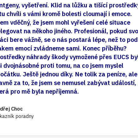
ntgeny, vyšetření. Klid na lůžku a tišící prostředk
tu chvíli s vámi kromě bolesti cloumají i emoce.
em vděčný, že jsem mohl vyřešení celé situace
legovat na někoho jiného. Profesionál, pokud sv
áci bere vážně, se o nás postará lépe, než to pod
akem emocí zvládneme sami. Konec příběhu?
ostředky náhrady škody vymožené přes EUCS by
i dvojnásobné proti tomu, na co jsem myslel
očátku. Ještě jednou díky. Ne tolik za peníze, ale
avně za to, že jsem se nemusel zabývat událostí,
erá pro mě byla nepříjemná.
dřej Choc
kazník poradny