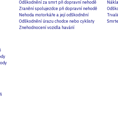
Odškodnění za smrt při dopravní nehodě
Nákla
Zranění spolujezdce při dopravní nehodě
Odško
Nehoda motorkáře a její odškodnění
Trval
Odškodnění úrazu chodce nebo cyklisty
Smrte
Znehodnocení vozidla havárií
ě
ody
hody
i