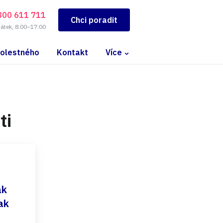
800 611 711
Chci poradit
pátek, 8:00–17:00
bolestného
Kontakt
Více
ti
ak
ak