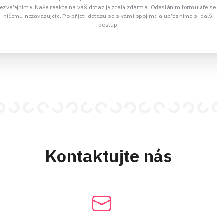
ezveřejníme. Naše reakce na váš dotaz je zcela zdarma. Odesláním formuláře se
ničemu nezavazujete. Po přijetí dotazu se s vámi spojíme a upřesníme si další
postup.
Kontaktujte nás