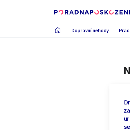
Dopravní nehody
Prac
N
Dr
za
ur
se