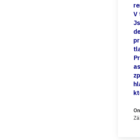
re
V 
Js
de
pr
tl
Pr
as
zp
hl
kt
On
Zá