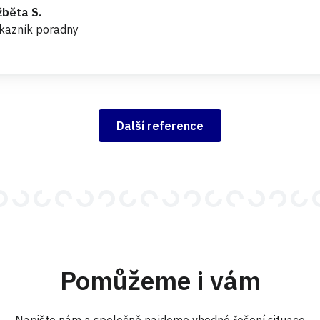
žběta S.
kazník poradny
Další reference
Pomůžeme i vám
Napište nám a společně najdeme vhodné řešení situace