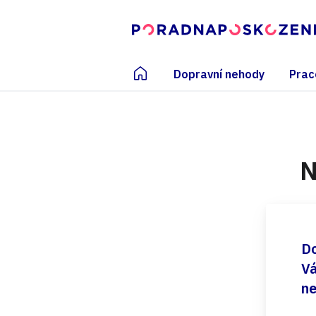
Dopravní nehody
Prac
N
Do
Vá
ne