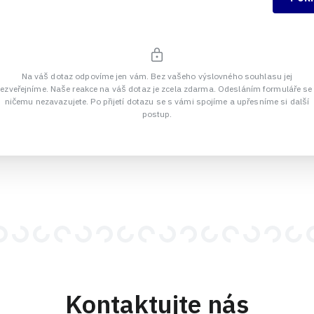
Na váš dotaz odpovíme jen vám. Bez vašeho výslovného souhlasu jej
ezveřejníme. Naše reakce na váš dotaz je zcela zdarma. Odesláním formuláře se
ničemu nezavazujete. Po přijetí dotazu se s vámi spojíme a upřesníme si další
postup.
Kontaktujte nás