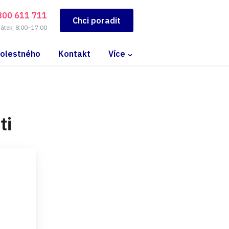
800 611 711
Chci poradit
pátek, 8:00–17:00
bolestného
Kontakt
Více
ti