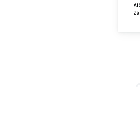
Al
Zá