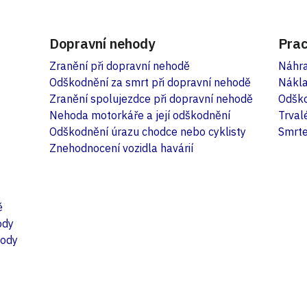
Dopravní nehody
Prac
Zranění při dopravní nehodě
Náhra
Odškodnění za smrt při dopravní nehodě
Nákla
Zranění spolujezdce při dopravní nehodě
Odško
Nehoda motorkáře a její odškodnění
Trval
Odškodnění úrazu chodce nebo cyklisty
Smrte
Znehodnocení vozidla havárií
ě
ody
hody