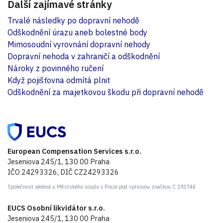
Další zajímavé stránky
Trvalé následky po dopravní nehodě
Odškodnění úrazu aneb bolestné body
Mimosoudní vyrovnání dopravní nehody
Dopravní nehoda v zahraničí a odškodnění
Nároky z povinného ručení
Když pojišťovna odmítá plnit
Odškodnění za majetkovou škodu při dopravní nehodě
European Compensation Services s.r.o.
Jeseniova 245/1, 130 00 Praha
IČO 24293326, DIČ CZ24293326
Společnost vedená u Městského soudu v Praze pod spisovou značkou C 193744
EUCS Osobní likvidátor s.r.o.
Jeseniova 245/1, 130 00 Praha