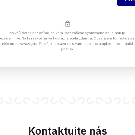
Na váš dotaz odpovíme jen vám. Bez vašeho výslovného souhlasu jej
ezveřejníme. Naše reakce na váš dotaz je zcela zdarma. Odesláním formuláře se
ničemu nezavazujete. Po přijetí dotazu se s vámi spojíme a upřesníme si další
postup.
Kontaktujte nás