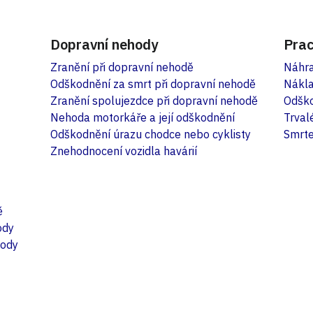
Dopravní nehody
Prac
Zranění při dopravní nehodě
Náhra
Odškodnění za smrt při dopravní nehodě
Nákla
Zranění spolujezdce při dopravní nehodě
Odško
Nehoda motorkáře a její odškodnění
Trval
Odškodnění úrazu chodce nebo cyklisty
Smrte
Znehodnocení vozidla havárií
ě
ody
hody