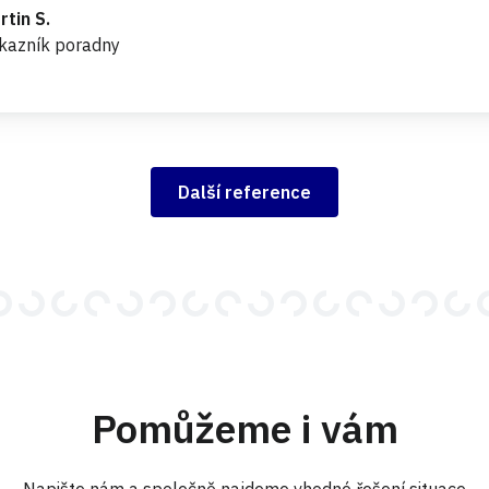
rtin S.
kazník poradny
Další reference
Pomůžeme i vám
Napište nám a společně najdeme vhodné řešení situace