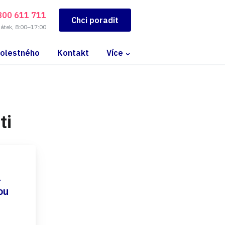
800 611 711
Chci poradit
pátek, 8:00–17:00
bolestného
Kontakt
Více
ti
a
ou