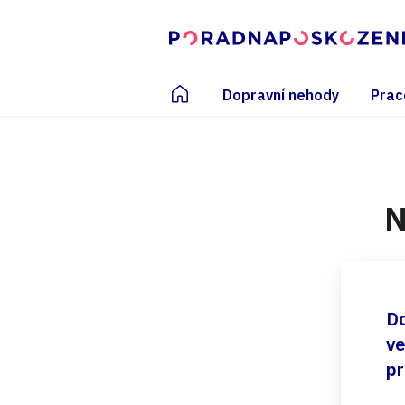
Dopravní nehody
Prac
N
Do
ve
pr