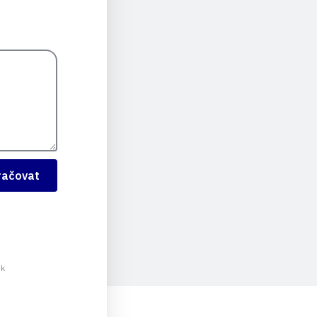
račovat
 k