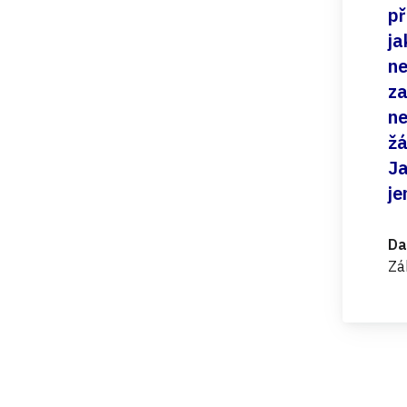
př
ja
ne
za
ne
žá
Ja
je
Da
Zá