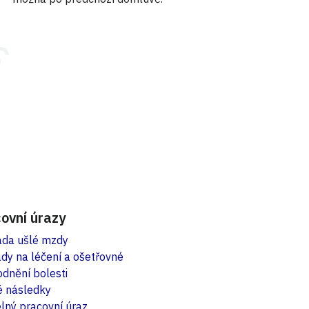
ovní úrazy
da ušlé mzdy
dy na léčení a ošetřovné
dnění bolesti
é následky
lný pracovní úraz