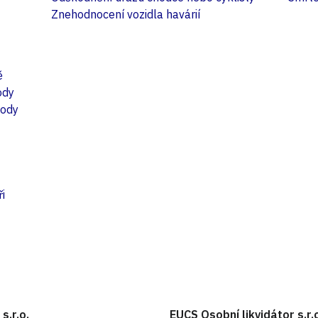
Znehodnocení vozidla havárií
ě
ody
hody
i
s.r.o.
EUCS Osobní likvidátor s.r.