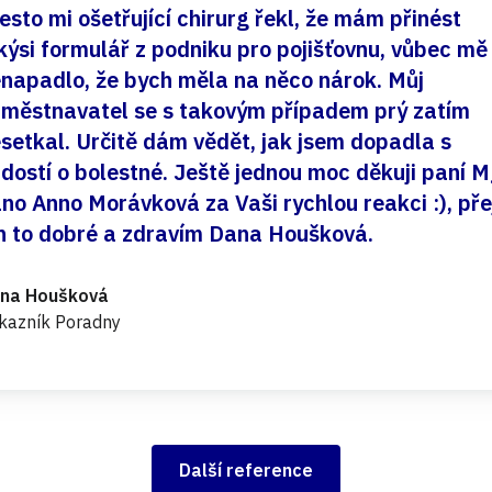
esto mi ošetřující chirurg řekl, že mám přinést
kýsi formulář z podniku pro pojišťovnu, vůbec mě
napadlo, že bych měla na něco nárok. Můj
městnavatel se s takovým případem prý zatím
setkal. Určitě dám vědět, jak jsem dopadla s
dostí o bolestné. Ještě jednou moc děkuji paní M
no Anno Morávková za Vaši rychlou reakci :), pře
n to dobré a zdravím Dana Houšková.
na Houšková
kazník Poradny
Další reference