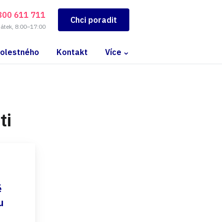
800 611 711
Chci poradit
pátek, 8:00–17:00
bolestného
Kontakt
Více
ti
ě
u