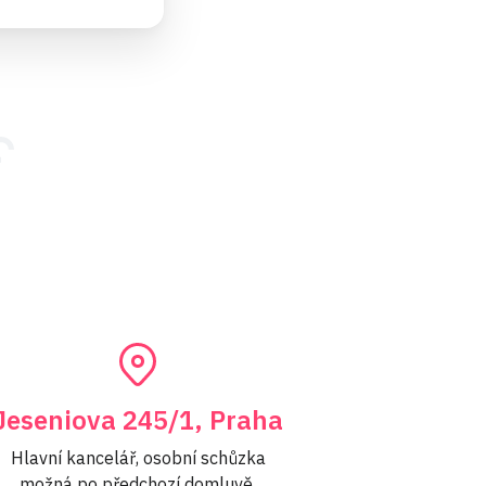
Jeseniova 245/1, Praha
Hlavní kancelář, osobní schůzka
možná po předchozí domluvě.