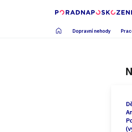
Dopravní nehody
Prac
N
Dě
An
Po
(v