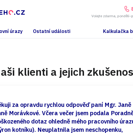
Volejte zdarma, pondělí–
ovní úrazy
Ostatní události
Kalkulačka 
aši klienti a jejich zkušenos
kuji za opravdu rychlou odpověď paní Mgr. Janě
ně Morávkové. Včera večer jsem podala Poradn
škozeného dotaz ohledně mého pracovního úraz
ýron kotníku). Neuplatnila jsem neschopenku,