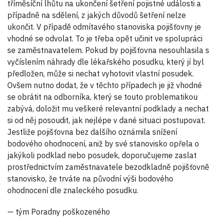
tříměsíční lhůtu na ukončení šetření pojistné události a
případně na sdělení, z jakých důvodů šetření nelze
ukončit. V případě odmítavého stanoviska pojišťovny je
vhodné se odvolat. To je třeba opět učinit ve spolupráci
se zaměstnavatelem. Pokud by pojišťovna nesouhlasila s
vyčíslením náhrady dle lékařského posudku, který jí byl
předložen, může si nechat vyhotovit vlastní posudek.
Ovšem nutno dodat, že v těchto případech je již vhodné
se obrátit na odborníka, který se touto problematikou
zabývá, doložit mu veškeré relevantní podklady a nechat
si od něj posoudit, jak nejlépe v dané situaci postupovat.
Jestliže pojišťovna bez dalšího oznámila snížení
bodového ohodnocení, aniž by své stanovisko opřela o
jakýkoli podklad nebo posudek, doporučujeme zaslat
prostřednictvím zaměstnavatele bezodkladně pojišťovně
stanovisko, že trváte na původní výši bodového
ohodnocení dle znaleckého posudku.
— tým Poradny poškozeného