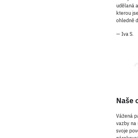
udělaná a
kterou js
ohledně d
— Iva S.
Naše 
Vážená pa
vazby na 
svoje pov
nárokovat