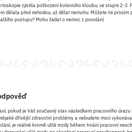
rtoskopie zjistila poškození kolenního kloubu, ve stupni 2-3. P
em dělala před nehodou, už dělat nemohu. Můžete mi prosím 
alšího postupu? Mohu žádat o nemoc z povolání.
odpověď
ní, pokud je Váš současný stav následkem pracovního úrazu
nějaké dřívější zdravotní problémy a nebudete moci vykonáva
olání, je reálné kromě ušlé mzdy během trvání pracovní nesch
 i dorovnání ušlé mzdy po skončení pracovní neschopnosti, b