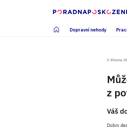
Dopravní nehody
Prac
1. března 2
Můž
z po
Váš d
Dobry den