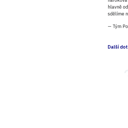
hlavně od
sdělíme n
— Tým Po
Další dot