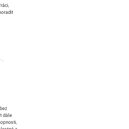
ráci,
poradit
 bez
t dále
opnosti,
olestné a