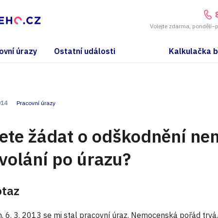
Volejte zdarma, pondělí–
ovní úrazy
Ostatní události
Kalkulačka 
014
Pracovní úrazy
ete žádat o odškodnění ne
volání po úrazu?
otaz
, 6. 3. 2013 se mi stal pracovní úraz. Nemocenská pořád trvá