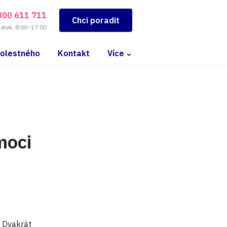
800 611 711
Chci poradit
pátek, 8:00–17:00
bolestného
Kontakt
Více
moci
. Dvakrát