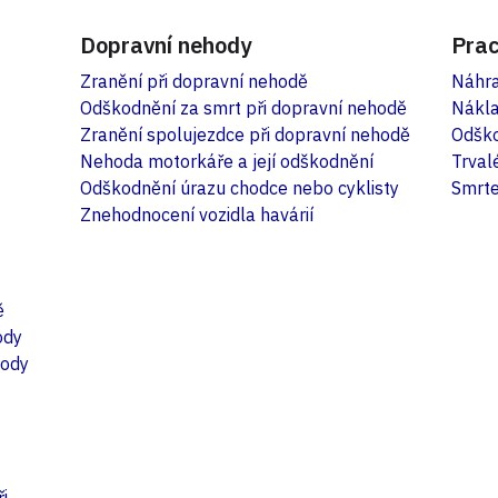
Dopravní nehody
Prac
Zranění při dopravní nehodě
Náhra
Odškodnění za smrt při dopravní nehodě
Nákla
Zranění spolujezdce při dopravní nehodě
Odško
Nehoda motorkáře a její odškodnění
Trval
Odškodnění úrazu chodce nebo cyklisty
Smrte
Znehodnocení vozidla havárií
ě
ody
hody
i