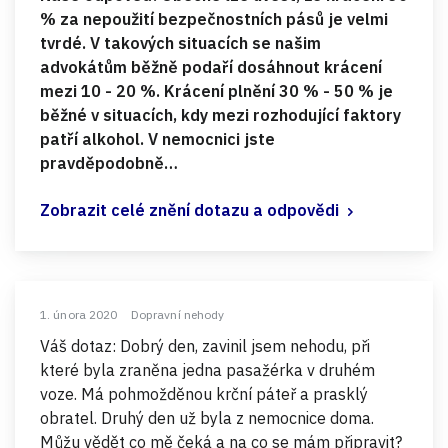
% za nepoužití bezpečnostních pásů je velmi
tvrdé. V takových situacích se našim
advokátům běžně podaří dosáhnout krácení
mezi 10 - 20 %. Krácení plnění 30 % - 50 % je
běžné v situacích, kdy mezi rozhodující faktory
patří alkohol. V nemocnici jste
pravděpodobně…
Zobrazit celé znění dotazu a odpovědi
1. února 2020
Dopravní nehody
Váš dotaz: Dobrý den, zavinil jsem nehodu, při
které byla zraněna jedna pasažérka v druhém
voze. Má pohmožděnou krční páteř a prasklý
obratel. Druhý den už byla z nemocnice doma.
Můžu vědět co mě čeká a na co se mám připravit?