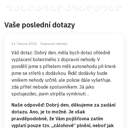
Vaše poslední dotazy
11. června 2020
Dopravní nehody
Váš dotaz: Dobrý den, měla bych dotaz ohledně
vyplacení bolestného z dopravní nehody. V
pondělí jsme s přítelem měli autonehodu při které
jsme se střetli s dodávkou. Řidič dodávky bude
viníkem nehody určitě, ale policie dále vyšetřuje,
zda přítel nebude spoluviníkem. Já jako
spolujezdec, jsem utrpěla vymknutí…
Naše odpověď: Dobrý den, děkujeme za zadání
dotazu. Ano, je to možné. Je však
pravděpodobné, že Vám pojišťovna zatím
vyplatí pouze tzv. „zálohové“ plnění, neboť jak