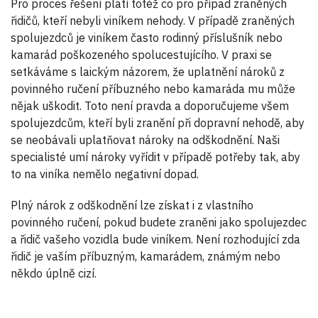
Pro proces řešení platí totéž co pro případ zraněných
řidičů, kteří nebyli viníkem nehody. V případě zraněných
spolujezdců je viníkem často rodinný příslušník nebo
kamarád poškozeného spolucestujícího. V praxi se
setkáváme s laickým názorem, že uplatnění nároků z
povinného ručení příbuzného nebo kamaráda mu může
nějak uškodit. Toto není pravda a doporučujeme všem
spolujezdcům, kteří byli zranění při dopravní nehodě, aby
se neobávali uplatňovat nároky na odškodnění. Naši
specialisté umí nároky vyřídit v případě potřeby tak, aby
to na viníka nemělo negativní dopad.
Plný nárok z odškodnění lze získat i z vlastního
povinného ručení, pokud budete zraněni jako spolujezdec
a řidič vašeho vozidla bude viníkem. Není rozhodující zda
řidič je vaším příbuzným, kamarádem, známým nebo
někdo úplně cizí.