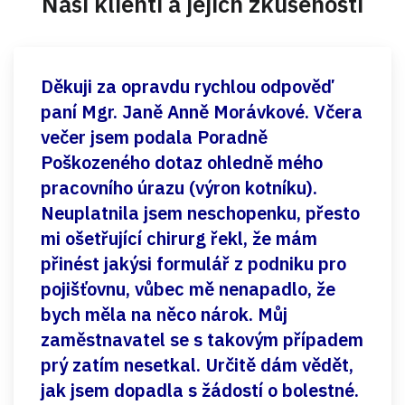
Naši klienti a jejich zkušenosti
Děkuji za opravdu rychlou odpověď
paní Mgr. Janě Anně Morávkové. Včera
večer jsem podala Poradně
Poškozeného dotaz ohledně mého
pracovního úrazu (výron kotníku).
Neuplatnila jsem neschopenku, přesto
mi ošetřující chirurg řekl, že mám
přinést jakýsi formulář z podniku pro
pojišťovnu, vůbec mě nenapadlo, že
bych měla na něco nárok. Můj
zaměstnavatel se s takovým případem
prý zatím nesetkal. Určitě dám vědět,
jak jsem dopadla s žádostí o bolestné.