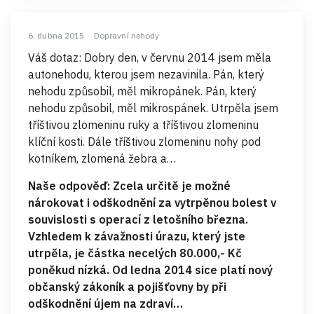
6. dubna 2015
Dopravní nehody
Váš dotaz: Dobry den, v červnu 2014 jsem měla
autonehodu, kterou jsem nezavinila. Pán, který
nehodu způsobil, měl mikropánek. Pán, který
nehodu způsobil, měl mikrospánek. Utrpěla jsem
tříštivou zlomeninu ruky a tříštivou zlomeninu
klíční kosti. Dále tříštivou zlomeninu nohy pod
kotníkem, zlomená žebra a…
Naše odpověď: Zcela určitě je možné
nárokovat i odškodnění za vytrpěnou bolest v
souvislosti s operací z letošního března.
Vzhledem k závažnosti úrazu, který jste
utrpěla, je částka necelých 80.000,- Kč
poněkud nízká. Od ledna 2014 sice platí nový
občanský zákoník a pojišťovny by při
odškodnění újem na zdraví…