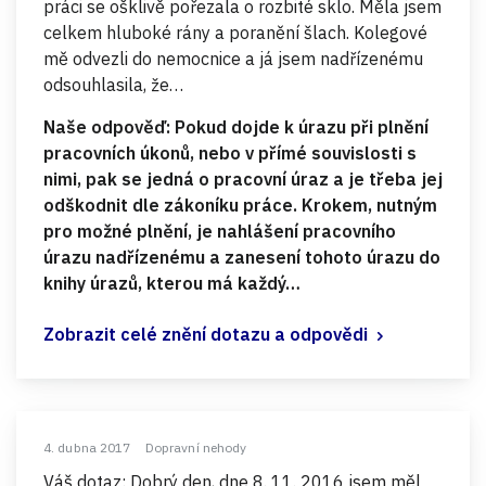
práci se ošklivě pořezala o rozbité sklo. Měla jsem
celkem hluboké rány a poranění šlach. Kolegové
mě odvezli do nemocnice a já jsem nadřízenému
odsouhlasila, že…
Naše odpověď: Pokud dojde k úrazu při plnění
pracovních úkonů, nebo v přímé souvislosti s
nimi, pak se jedná o pracovní úraz a je třeba jej
odškodnit dle zákoníku práce. Krokem, nutným
pro možné plnění, je nahlášení pracovního
úrazu nadřízenému a zanesení tohoto úrazu do
knihy úrazů, kterou má každý…
Zobrazit celé znění dotazu a odpovědi
4. dubna 2017
Dopravní nehody
Váš dotaz: Dobrý den, dne 8. 11. 2016 jsem měl